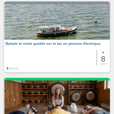
Balade et visite guidée sur le lac en pinasse électrique
le
8
AOUT
GASTES