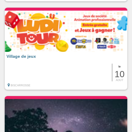
Village de jeux
le
10
AOUT
BISCARROSSE