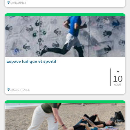
SANGUINET
Espace ludique et sportif
le
10
AOUT
BISCARROSSE