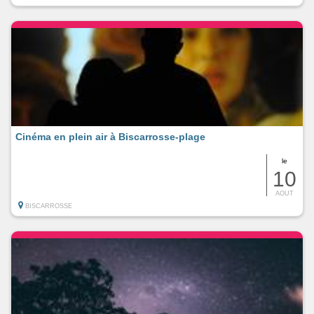
Cinéma en plein air à Biscarrosse-plage
le
10
AOUT
BISCARROSSE