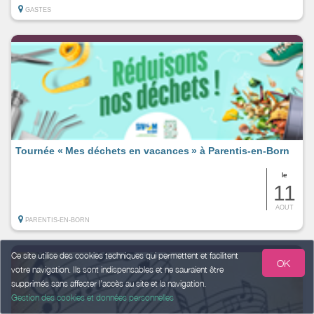
GASTES
Tournée « Mes déchets en vacances » à Parentis-en-Born
le
11
AOUT
PARENTIS-EN-BORN
Ce site utilise des cookies techniques qui permettent et facilitent
OK
votre navigation. Ils sont indispensables et ne sauraient être
supprimés sans affecter l’accès au site et la navigation.
Gestion des cookies et données personnelles