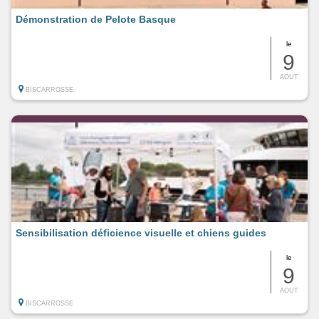
Démonstration de Pelote Basque
le
9
AOUT
BISCARROSSE
Sensibilisation déficience visuelle et chiens guides
le
9
AOUT
BISCARROSSE