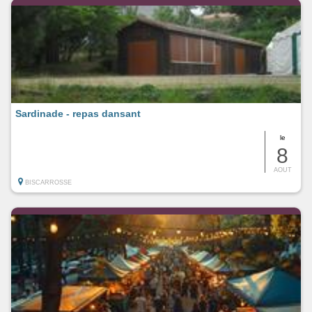
Sardinade - repas dansant
le
8
AOUT
BISCARROSSE