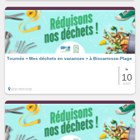
Tournée « Mes déchets en vacances » à Biscarrosse-Plage
le
10
AOUT
BISCARROSSE