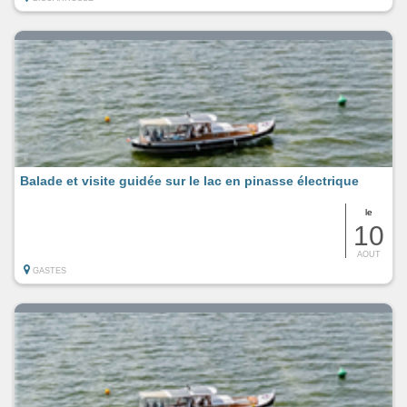
Balade et visite guidée sur le lac en pinasse électrique
le
10
AOUT
GASTES