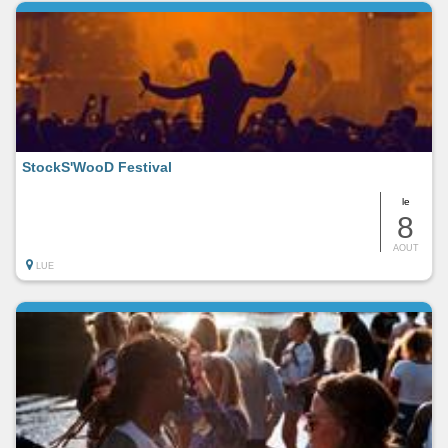
StockS'WooD Festival
le
8
AOUT
LUE