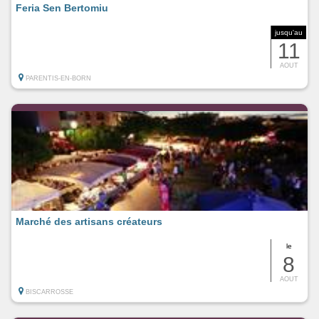
Feria Sen Bertomiu
jusqu'au
11
AOUT
PARENTIS-EN-BORN
Marché des artisans créateurs
le
8
AOUT
BISCARROSSE