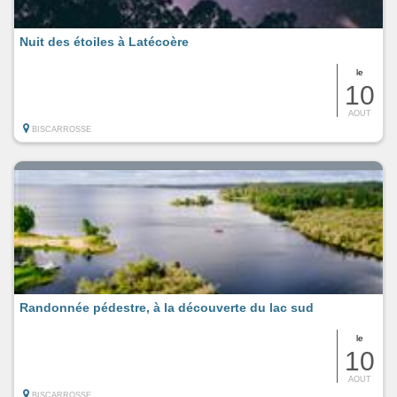
Nuit des étoiles à Latécoère
le
10
AOUT
BISCARROSSE
Randonnée pédestre, à la découverte du lac sud
le
10
AOUT
BISCARROSSE