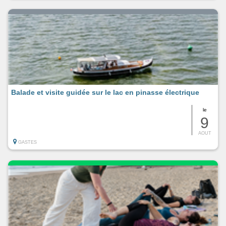
Balade et visite guidée sur le lac en pinasse électrique
le
9
AOUT
GASTES