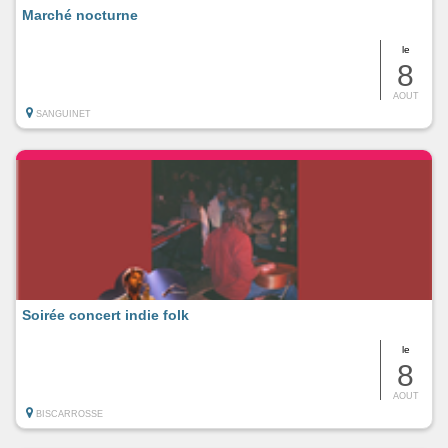
Marché nocturne
le
8
AOUT
SANGUINET
Soirée concert indie folk
le
8
AOUT
BISCARROSSE