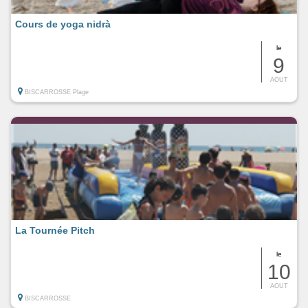
Cours de yoga nidrà
le
9
AOUT
BISCARROSSE Plage
La Tournée Pitch
le
10
AOUT
BISCARROSSE