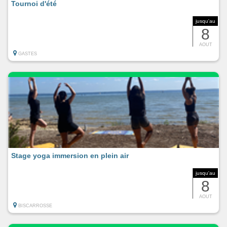
Tournoi d'été
jusqu'au
8
AOUT
GASTES
Stage yoga immersion en plein air
jusqu'au
8
AOUT
BISCARROSSE