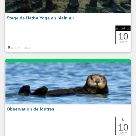
Stage de Hatha Yoga en plein air
à partir du
10
AOUT
BISCARROSSE
Observation de loutres
le
10
AOUT