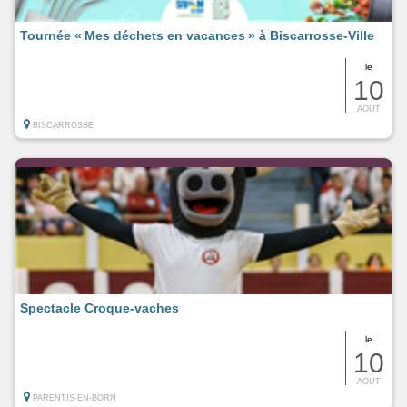
Tournée « Mes déchets en vacances » à Biscarrosse-Ville
le
10
AOUT
BISCARROSSE
Spectacle Croque-vaches
le
10
AOUT
PARENTIS-EN-BORN