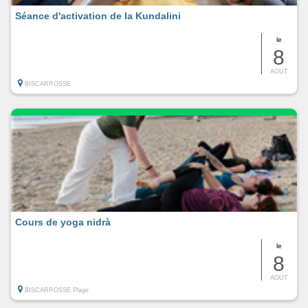
Séance d'activation de la Kundalini
le
8
AOUT
BISCARROSSE
Cours de yoga nidrà
le
8
AOUT
BISCARROSSE Plage