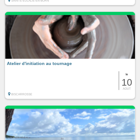
SAINTE-EULALIE-EN-BORN
Atelier d'initiation au tournage
le
10
AOUT
BISCARROSSE