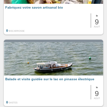
Fabriquez votre savon artisanal bio
le
9
AOUT
BISCARROSSE
Balade et visite guidée sur le lac en pinasse électrique
le
9
AOUT
GASTES