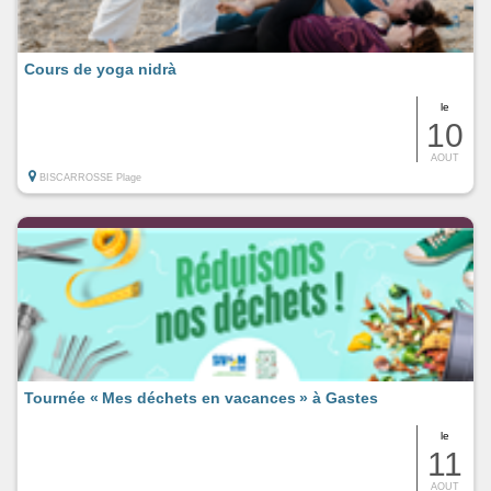
Cours de yoga nidrà
le
10
AOUT
BISCARROSSE Plage
Tournée « Mes déchets en vacances » à Gastes
le
11
AOUT